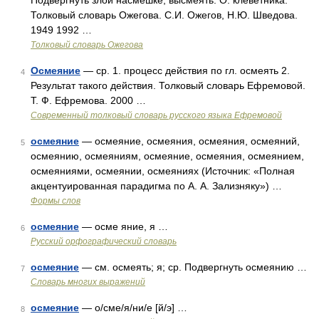
Подвергнуть злой насмешке, высмеять. О. клеветника.
Толковый словарь Ожегова. С.И. Ожегов, Н.Ю. Шведова.
1949 1992 …
Толковый словарь Ожегова
Осмеяние
— ср. 1. процесс действия по гл. осмеять 2.
4
Результат такого действия. Толковый словарь Ефремовой.
Т. Ф. Ефремова. 2000 …
Современный толковый словарь русского языка Ефремовой
осмеяние
— осмеяние, осмеяния, осмеяния, осмеяний,
5
осмеянию, осмеяниям, осмеяние, осмеяния, осмеянием,
осмеяниями, осмеянии, осмеяниях (Источник: «Полная
акцентуированная парадигма по А. А. Зализняку») …
Формы слов
осмеяние
— осме яние, я …
6
Русский орфографический словарь
осмеяние
— см. осмеять; я; ср. Подвергнуть осмеянию …
7
Словарь многих выражений
осмеяние
— о/сме/я/ни/е [й/э] …
8