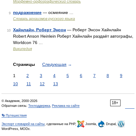
Морфемно-орфографический словарь
подражнение
— осмеяние …
9
Cловарь архаизмов русского языка
Хайнлайн, Роберт Энсон
— Роберт Энсон Хайнлайн
10
Robert Anson Heinlein Роберт Хайнлайн раздаёт автографы,
Worldcon 76 …
Википедия
Страницы
Следующая
→
1
2
3
4
5
6
7
8
9
10
11
12
13
© Академик, 2000-2026
18+
Обратная связь:
Техподдержка
,
Реклама на сайте
👣 Путешествия
Экспорт словарей на сайты
, сделанные на PHP,
Joomla,
Drupal,
WordPress, MODx.